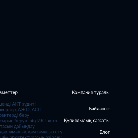
зметтер
Компания туралы
шенді АКТ аудиті
Байланыс
рверлер, АЖО, АСС
ректерді беру
Құпиялылық саясаты
псырыс берушінің ИКТ жол
ртасын дайындау
ғдарламалық қамтамасыз ету
Блог
шім архитектурасын әзірлеу