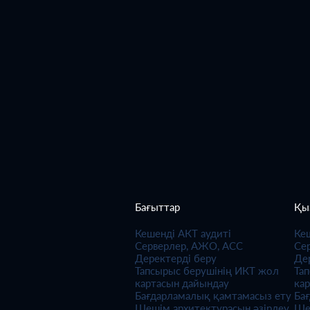
Бағыттар
Қы
Кешенді АКТ аудиті
Ке
Серверлер, АЖО, АСС
Се
Деректерді беру
Де
Тапсырыс берушінің ИКТ жол
Та
картасын дайындау
ка
Бағдарламалық қамтамасыз ету
Ба
Шешім архитектурасын әзірлеу
Ше