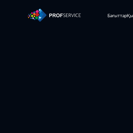
Бағыттар
Қы