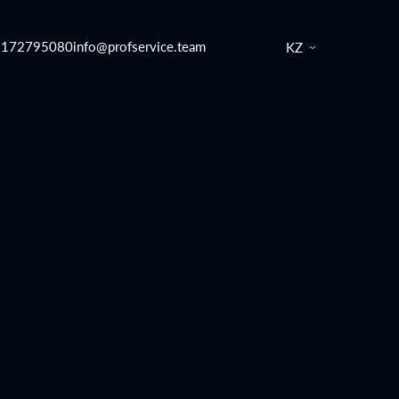
7172795080
info@profservice.team
KZ