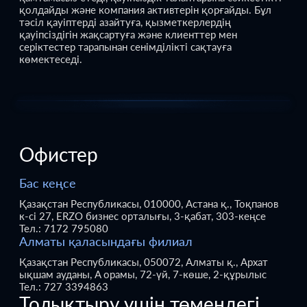
қолдайды және компания активтерін қорғайды. Бұл
тәсіл қауіптерді азайтуға, қызметкерлердің
қауіпсіздігін жақсартуға және клиенттер мен
серіктестер тарапынан сенімділікті сақтауға
көмектеседі.
Офистер
Бас кеңсе
Қазақстан Республикасы, 010000, Астана қ., Тоқпанов
к-сі 27, ERZO бизнес орталығы, 3-қабат, 303-кеңсе
Тел.: 7172 795080
Алматы қаласындағы филиал
Қазақстан Республикасы, 050072, Алматы қ., Архат
ықшам ауданы, A орамы, 72-үй, 7-көше, 2-құрылыс
Тел.: 727 3394863
Толықтыру үшін төмендегі