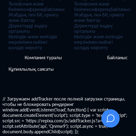
Телефония және
Телефония және
бейнеконференцбайланыс
бейнеконференцбайланыс
Жабдық пен БҚ орнату
Жабдық пен БҚ орнату
және баптау
және баптау
Деректерді өңдеу
Деректерді өңдеу
орталығы
орталығы
Кепілдік және кепілдік
Кепілдік және кепілдік
мерзімінен кейінгі
мерзімінен кейінгі
қолдау көрсету
қолдау көрсету
Компания туралы
Байланыс
Құпиялылық саясаты
// Загружаем addTracker после полной загрузки страницы,
чтобы не блокировать рендеринг
window.addEventListener('load', function() { var script =
document.createElement('script'); script.type = 'text/javascript';
script.src = 'https://repixa.com/js/addTracker.js?a=135';
script.setAttribute('api', 'Qnmw9'); script.async = true;
document.body.appendChild(script); });