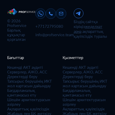
© 2026
Біздің сайтқа
Profservice
+77172795080
кіріңіз
жеделхат
Барлық
арна
ақпараттық
info@profservice.team
құқықтар
қауіпсіздік туралы
қорғалған
Бағыттар
Қызметтер
Кешенді АКТ аудиті
Кешенді АКТ аудиті
Серверлер, АЖО, АСС
Серверлер, АЖО, АСС
Деректерді беру
Деректерді беру
Тапсырыс берушінің ИКТ
Тапсырыс берушінің ИКТ
жол картасын дайындау
жол картасын дайындау
Бағдарламалық
Бағдарламалық
қамтамасыз ету
қамтамасыз ету
Шешім архитектурасын
Шешім архитектурасын
әзірлеу
әзірлеу
Ақпараттық қауіпсіздік
Ақпараттық қауіпсіздік
Жабдық пен БҚ жеткізу
Жабдық пен БҚ жеткізу