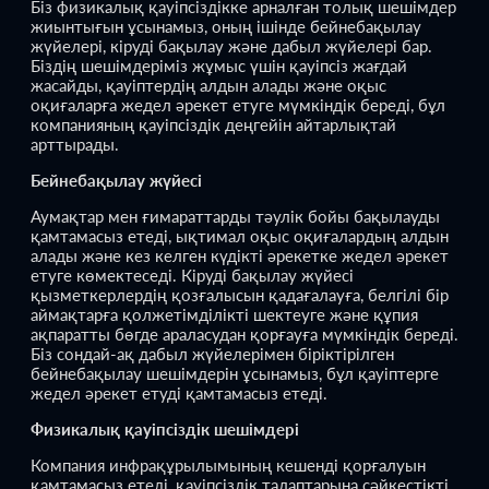
Біз физикалық қауіпсіздікке арналған толық шешімдер
жиынтығын ұсынамыз, оның ішінде бейнебақылау
жүйелері, кіруді бақылау және дабыл жүйелері бар.
Біздің шешімдеріміз жұмыс үшін қауіпсіз жағдай
жасайды, қауіптердің алдын алады және оқыс
оқиғаларға жедел әрекет етуге мүмкіндік береді, бұл
компанияның қауіпсіздік деңгейін айтарлықтай
арттырады.
Бейнебақылау жүйесі
Аумақтар мен ғимараттарды тәулік бойы бақылауды
қамтамасыз етеді, ықтимал оқыс оқиғалардың алдын
алады және кез келген күдікті әрекетке жедел әрекет
етуге көмектеседі. Кіруді бақылау жүйесі
қызметкерлердің қозғалысын қадағалауға, белгілі бір
аймақтарға қолжетімділікті шектеуге және құпия
ақпаратты бөгде араласудан қорғауға мүмкіндік береді.
Біз сондай-ақ дабыл жүйелерімен біріктірілген
бейнебақылау шешімдерін ұсынамыз, бұл қауіптерге
жедел әрекет етуді қамтамасыз етеді.
Физикалық қауіпсіздік шешімдері
Компания инфрақұрылымының кешенді қорғалуын
қамтамасыз етеді, қауіпсіздік талаптарына сәйкестікті