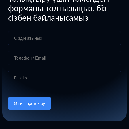
форманы толтырыңыз, біз
сізбен байланысамыз
Өтініш қалдыру