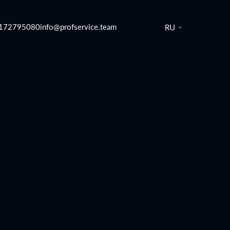
172795080
info@profservice.team
RU