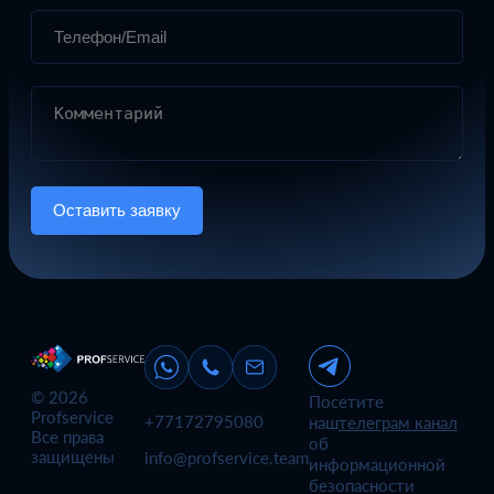
Оставить заявку
© 2026
Посетите
Profservice
+77172795080
наш
телеграм канал
Все права
об
защищены
info@profservice.team
информационной
безопасности