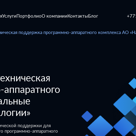
я
Услуги
Портфолио
О компании
Контакты
Блог
+77
ническая поддержка программно-аппаратного комплекса АО «
ехническая
-аппаратного
альные
логии»
нической поддержки для
го программно-аппаратного