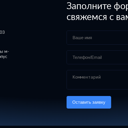
Заполните фо
свяжемся с ва
303
лы м-
рпус
Оставить заявку