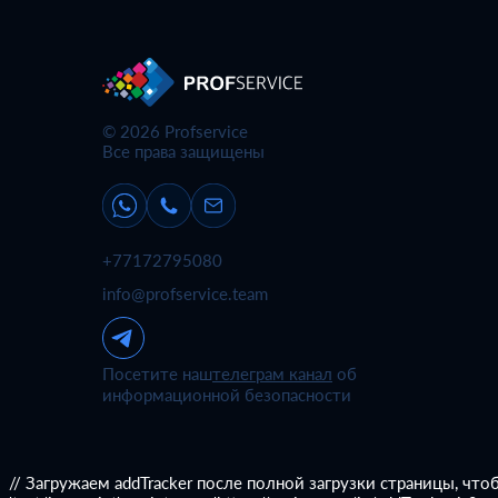
© 2026 Profservice
Все права защищены
+77172795080
info@profservice.team
Посетите наш
телеграм канал
об
информационной безопасности
// Загружаем addTracker после полной загрузки страницы, чтобы не