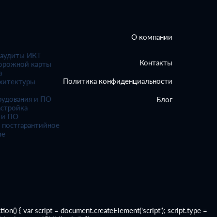
О компании
 аудиты ИКТ
Контакты
орожной карты
а
Политика конфиденциальности
рхитектуры
рудования и ПО
Блог
астройка
 и ПО
 постгарантийное
ие
 { var script = document.createElement('script'); script.type =