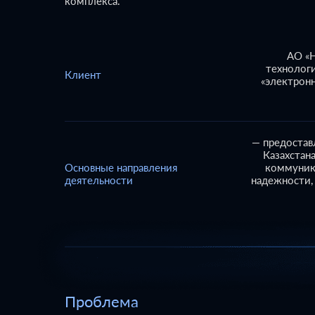
комплекса.
АО «
технолог
Клиент
«электрон
— предостав
Казахстан
Основные направления
коммуник
деятельности
надежности,
Проблема