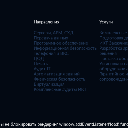
Направления
Услуги
Серверы, АРМ, СХД
Комплексные
Передача данных
Подготовка д
Программное обеспечение
ИКТ Заказчик
Информационная безопасность
Разработка а
Телефония и ВКС
решения
ЦОД
Поставка обо
Печать
Установка и н
Аудит IT
оборудования
Автоматизация зданий
Гарантийное и
Физическая безопасность
сопровожден
Виртуализация
Комплексные аудиты ИКТ
 блокировать рендеринг window.addEventListener('load', function()