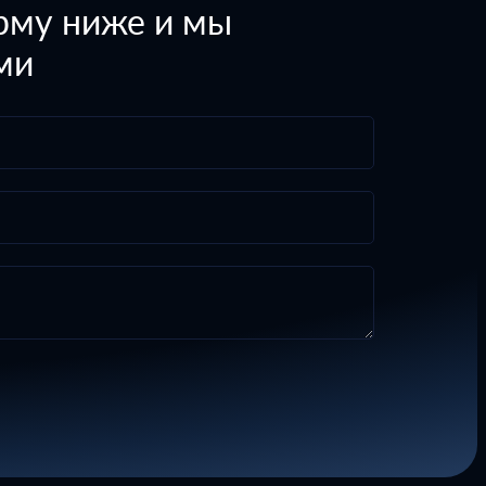
рму ниже и мы
ми